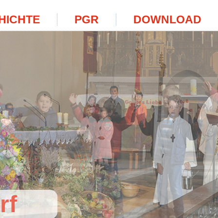
HICHTE
PGR
DOWNLOAD
rf