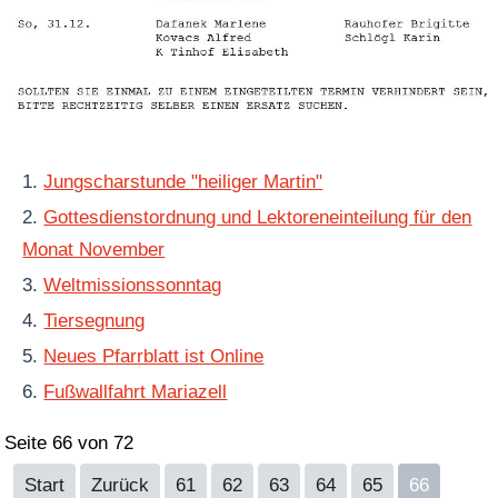
Jungscharstunde "heiliger Martin"
Gottesdienstordnung und Lektoreneinteilung für den
Monat November
Weltmissionssonntag
Tiersegnung
Neues Pfarrblatt ist Online
Fußwallfahrt Mariazell
Seite 66 von 72
Start
Zurück
61
62
63
64
65
66